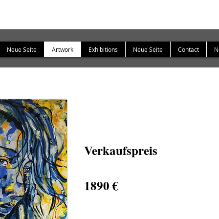
Neue Seite
Artwork
Exhibitions
Neue Seite
Contact
N
Verkaufspreis
1890 €